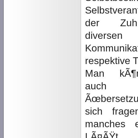
Selbstverant
der Zuhi
diverse
Kommunikat
respektive 
Man kÃ¶n
auch d
Ãœberset
sich frage
manches e
LÃ¤ÃŸt 