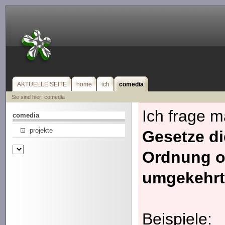
AKTUELLE SEITE
home
ich
comedia
Sie sind hier: comedia
Ich frage m
comedia
projekte
Gesetze d
Ordnung od
umgekehrt
Beispiele: