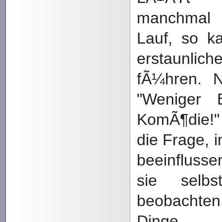
manchmal
Lauf, so k
erstaunlic
fÃ¼hren. 
"Weniger 
KomÃ¶die!"
die Frage, i
beeinfluss
sie selbs
beobachte
Dinge.