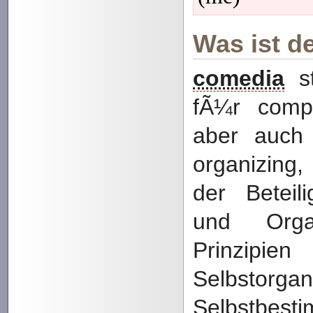
Was ist d
comedia
st
fÃ¼r comp
aber auch
organizing
der Beteili
und Orga
Prinz
Selbstorg
Selbstbest