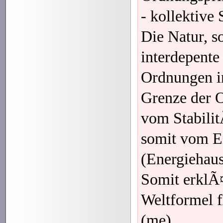
- kollektive 
Die Natur, so
interdepente
Ordnungen i
Grenze der 
vom Stabili
somit vom E
(Energiehausha
Somit erklÃ¤
Weltformel 
(me)