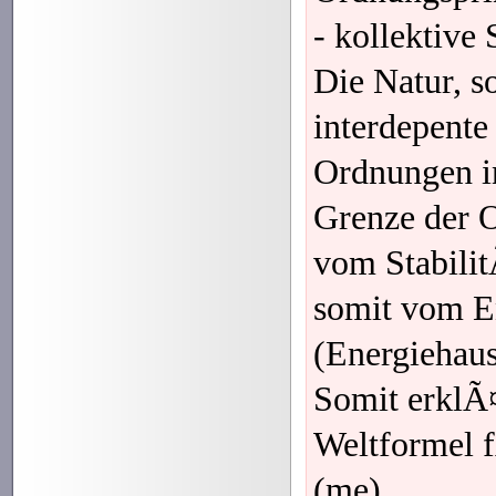
- kollektive 
Die Natur, so
interdepente
Ordnungen i
Grenze der 
vom Stabili
somit vom E
(Energiehausha
Somit erklÃ¤
Weltformel 
(me)