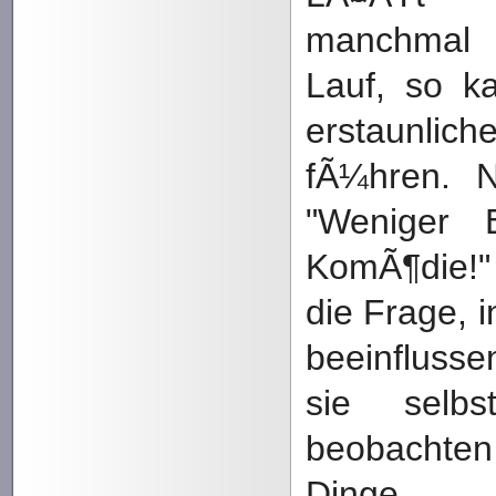
manchmal
Lauf, so k
erstaunlic
fÃ¼hren. 
"Weniger 
KomÃ¶die!"
die Frage, i
beeinfluss
sie selbs
beobachte
Dinge.