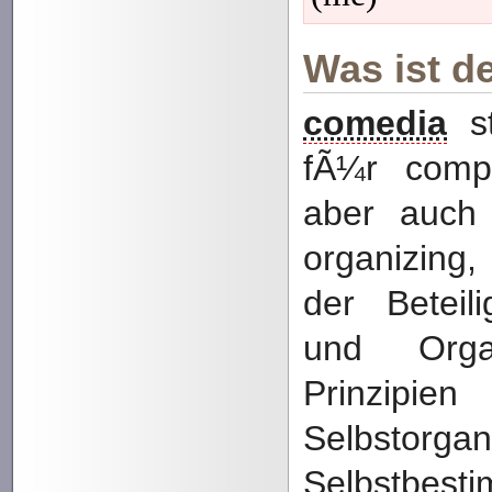
Was ist d
comedia
st
fÃ¼r comp
aber auch
organizing
der Beteili
und Orga
Prinz
Selbstorg
Selbstbest