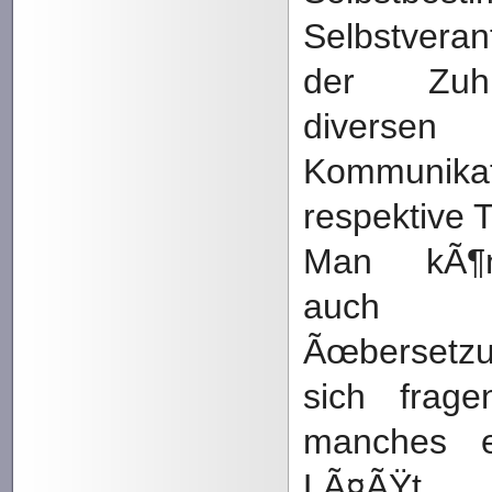
Selbstverant
der Zuhi
diverse
Kommunikat
respektive 
Man kÃ¶n
auch d
Ãœberset
sich frage
manches e
LÃ¤ÃŸt 