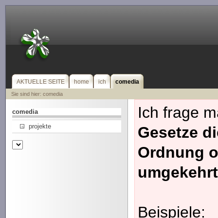
AKTUELLE SEITE
home
ich
comedia
Sie sind hier: comedia
Ich frage m
comedia
projekte
Gesetze d
Ordnung od
umgekehrt
Beispiele: