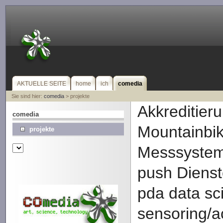
AKTUELLE SEITE
home
ich
comedia
Sie sind hier:
comedia
> projekte
Akkreditier
comedia
Mountainbik
projekte
Messsystem
push Dienst
pda data sc
sensoring/ac