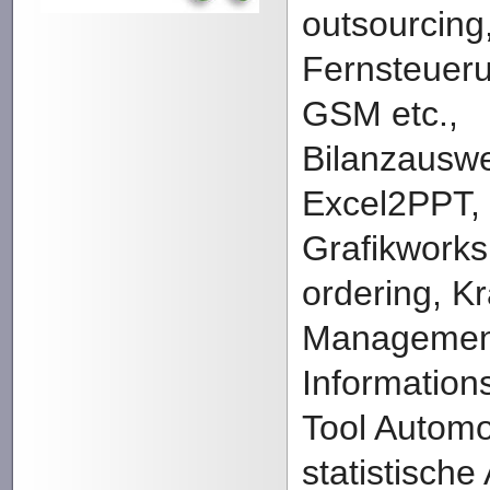
outsourcing
Fernsteuer
GSM etc.,
Bilanzausw
Excel2PPT,
Grafikworks
ordering, K
Managemen
Informatio
Tool Automob
statistische