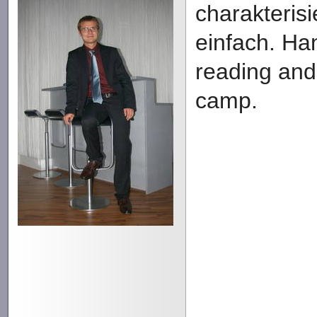
charakterisi
einfach. Ha
reading and 
camp.
Ich 
mich sagen,
gerechter M
sozial, nich
gutmÃ¼tig, h
besser gesag
loyal, koope
vorurteilslos,