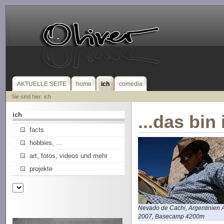
AKTUELLE SEITE
home
ich
comedia
Sie sind hier: ich
ich
...das bin 
facts
hobbies, ...
art, fotos, videos und mehr
projekte
Nevado de Cachi, Argentinien A
2007, Basecamp 4200m