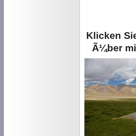
unintelligen
sehr beliebt 
Klicken S
Ã¼ber mi