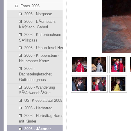
Fotos 2006
2006 - Notgasse
2006 - BÃ¤rnbach,
KÃ¶flach, Gaberl
2006 - Kaltenbachsee
SÃ¶lkpass
2006 - Urlaub Insel Hvar
2006 - Krippenstein -
Heilbronner Kreuz
2006 -
Dachsteingletscher,
Guttenberghaus
2006 - Wanderung
SÃ¼dwandhÃ¼tte
USI Kleeblattlauf 2009
2006 - Herbsttag
2006 - Herbsttag Ramsau
mit Kinder
2006 - JÃ¤nner