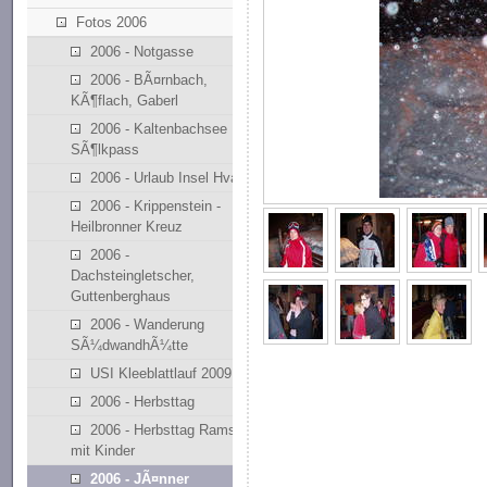
Fotos 2006
2006 - Notgasse
2006 - BÃ¤rnbach,
KÃ¶flach, Gaberl
2006 - Kaltenbachsee
SÃ¶lkpass
2006 - Urlaub Insel Hvar
2006 - Krippenstein -
Heilbronner Kreuz
2006 -
Dachsteingletscher,
Guttenberghaus
2006 - Wanderung
SÃ¼dwandhÃ¼tte
USI Kleeblattlauf 2009
2006 - Herbsttag
2006 - Herbsttag Ramsau
mit Kinder
2006 - JÃ¤nner