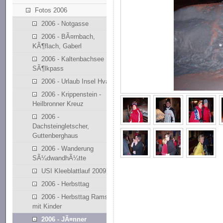
Fotos 2006
2006 - Notgasse
2006 - BÃ¤rnbach,
KÃ¶flach, Gaberl
2006 - Kaltenbachsee
SÃ¶lkpass
2006 - Urlaub Insel Hvar
2006 - Krippenstein -
Heilbronner Kreuz
2006 -
Dachsteingletscher,
Guttenberghaus
2006 - Wanderung
SÃ¼dwandhÃ¼tte
USI Kleeblattlauf 2009
2006 - Herbsttag
2006 - Herbsttag Ramsau
mit Kinder
2006 - JÃ¤nner