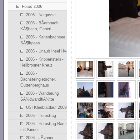
Fotos 2006
2006 - Notgasse
2006 - BÃ¤rnbach,
KÃ¶flach, Gaberl
2006 - Kaltenbachsee
SÃ¶lkpass
2006 - Urlaub Insel Hvar
2006 - Krippenstein -
Heilbronner Kreuz
2006 -
Dachsteingletscher,
Guttenberghaus
2006 - Wanderung
SÃ¼dwandhÃ¼tte
USI Kleeblattlauf 2009
2006 - Herbsttag
2006 - Herbsttag Ramsau
mit Kinder
2006 - JÃ¤nner