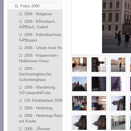
Fotos 2006
2006 - Notgasse
2006 - BÃ¤rnbach,
KÃ¶flach, Gaberl
2006 - Kaltenbachsee
SÃ¶lkpass
2006 - Urlaub Insel Hvar
2006 - Krippenstein -
Heilbronner Kreuz
2006 -
Dachsteingletscher,
Guttenberghaus
2006 - Wanderung
SÃ¼dwandhÃ¼tte
USI Kleeblattlauf 2009
2006 - Herbsttag
2006 - Herbsttag Ramsau
mit Kinder
2006 - JÃ¤nner