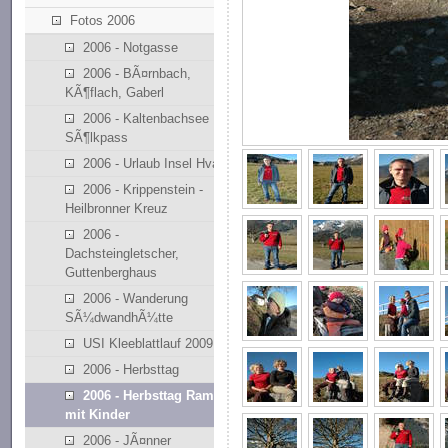
Fotos 2006
2006 - Notgasse
2006 - BÃ¤rnbach,
KÃ¶flach, Gaberl
2006 - Kaltenbachsee
SÃ¶lkpass
2006 - Urlaub Insel Hvar
2006 - Krippenstein -
Heilbronner Kreuz
2006 -
Dachsteingletscher,
Guttenberghaus
2006 - Wanderung
SÃ¼dwandhÃ¼tte
USI Kleeblattlauf 2009
2006 - Herbsttag
2006 - Herbsttag Ramsau
mit Kinder
2006 - JÃ¤nner