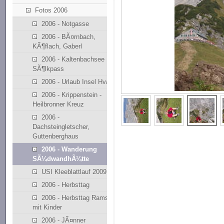
Fotos 2006
2006 - Notgasse
2006 - BÃ¤rnbach,
KÃ¶flach, Gaberl
2006 - Kaltenbachsee
SÃ¶lkpass
2006 - Urlaub Insel Hvar
2006 - Krippenstein -
Heilbronner Kreuz
2006 -
Dachsteingletscher,
Guttenberghaus
2006 - Wanderung
SÃ¼dwandhÃ¼tte
USI Kleeblattlauf 2009
2006 - Herbsttag
2006 - Herbsttag Ramsau
mit Kinder
2006 - JÃ¤nner