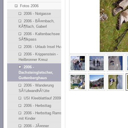
Fotos 2006
2006 - Notgasse
2006 - BÃ¤rnbach,
KÃ¶flach, Gaberl
2006 - Kaltenbachsee
SÃ¶lkpass
2006 - Urlaub Insel Hvar
2006 - Krippenstein -
Heilbronner Kreuz
2006 -
Dachsteingletscher,
Guttenberghaus
2006 - Wanderung
SÃ¼dwandhÃ¼tte
USI Kleeblattlauf 2009
2006 - Herbsttag
2006 - Herbsttag Ramsau
mit Kinder
2006 - JÃ¤nner