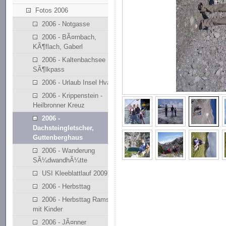
Fotos 2006
2006 - Notgasse
2006 - BÃ¤rnbach,
KÃ¶flach, Gaberl
2006 - Kaltenbachsee
SÃ¶lkpass
2006 - Urlaub Insel Hvar
2006 - Krippenstein -
Heilbronner Kreuz
2006 -
Dachsteingletscher,
Guttenberghaus
2006 - Wanderung
SÃ¼dwandhÃ¼tte
USI Kleeblattlauf 2009
2006 - Herbsttag
2006 - Herbsttag Ramsau
mit Kinder
2006 - JÃ¤nner