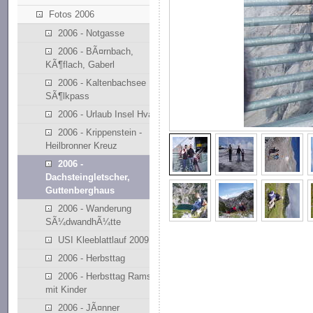
Fotos 2006
2006 - Notgasse
2006 - BÃ¤rnbach,
KÃ¶flach, Gaberl
2006 - Kaltenbachsee
SÃ¶lkpass
2006 - Urlaub Insel Hvar
2006 - Krippenstein -
Heilbronner Kreuz
2006 -
Dachsteingletscher,
Guttenberghaus
2006 - Wanderung
SÃ¼dwandhÃ¼tte
USI Kleeblattlauf 2009
2006 - Herbsttag
2006 - Herbsttag Ramsau
mit Kinder
2006 - JÃ¤nner