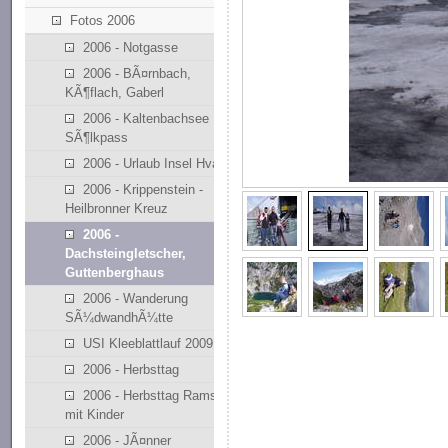
Fotos 2006
2006 - Notgasse
2006 - BÃ¤rnbach,
KÃ¶flach, Gaberl
2006 - Kaltenbachsee
SÃ¶lkpass
2006 - Urlaub Insel Hvar
2006 - Krippenstein -
Heilbronner Kreuz
2006 -
Dachsteingletscher,
Guttenberghaus
2006 - Wanderung
SÃ¼dwandhÃ¼tte
USI Kleeblattlauf 2009
2006 - Herbsttag
2006 - Herbsttag Ramsau
mit Kinder
2006 - JÃ¤nner