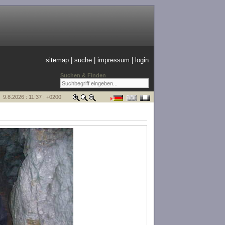
sitemap
|
suche
|
impressum
|
login
Suchen & Finden
9.8.2026 : 11:37 : +0200