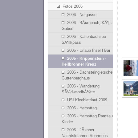
Fotos 2006
2006 - Notgasse
2006 - BÃ¤rnbach, KÃ¶flach,
Gaberl
2006 - Kaltenbachsee
SÃ¶lkpass
2006 - Urlaub Insel Hvar
2006 - Krippenstein -
Heilbronner Kreuz
2006 - Dachsteingletscher,
Guttenberghaus
2006 - Wanderung
SÃ¼dwandhÃ¼tte
USI Kleeblattlauf 2009
2006 - Herbsttag
2006 - Herbsttag Ramsau mit
Kinder
2006 - JÃ¤nner
Nachtskifahren Rohrmoos