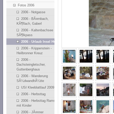
Fotos 2006
2006 - Notgasse
2006 - BÃ¤rnbach,
KÃ¶flach, Gaberl
2006 - Kaltenbachsee
SÃ¶lkpass
2006 - Urlaub Insel Hvar
2006 - Krippenstein -
Heilbronner Kreuz
2006 -
Dachsteingletscher,
Guttenberghaus
2006 - Wanderung
SÃ¼dwandhÃ¼tte
USI Kleeblattlauf 2009
2006 - Herbsttag
2006 - Herbsttag Ramsau
mit Kinder
2006 - JÃ¤nner