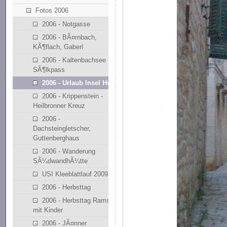
Fotos 2006
2006 - Notgasse
2006 - BÃ¤rnbach,
KÃ¶flach, Gaberl
2006 - Kaltenbachsee
SÃ¶lkpass
2006 - Urlaub Insel Hvar
2006 - Krippenstein -
Heilbronner Kreuz
2006 -
Dachsteingletscher,
Guttenberghaus
2006 - Wanderung
SÃ¼dwandhÃ¼tte
USI Kleeblattlauf 2009
2006 - Herbsttag
2006 - Herbsttag Ramsau
mit Kinder
2006 - JÃ¤nner