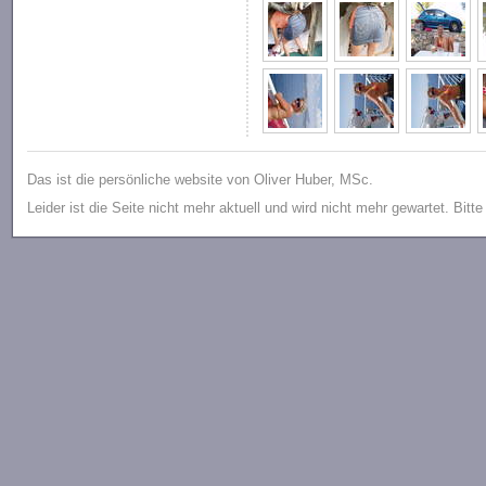
Das ist die persönliche website von Oliver Huber, MSc.
Leider ist die Seite nicht mehr aktuell und wird nicht mehr gewartet. Bitt