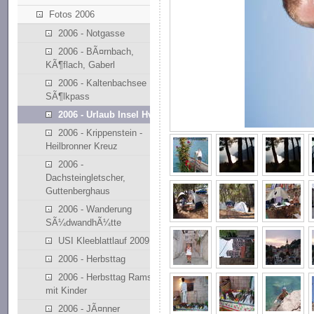
Fotos 2006
2006 - Notgasse
2006 - BÃ¤rnbach,
KÃ¶flach, Gaberl
2006 - Kaltenbachsee
SÃ¶lkpass
2006 - Urlaub Insel Hvar
2006 - Krippenstein -
Heilbronner Kreuz
2006 -
Dachsteingletscher,
Guttenberghaus
2006 - Wanderung
SÃ¼dwandhÃ¼tte
USI Kleeblattlauf 2009
2006 - Herbsttag
2006 - Herbsttag Ramsau
mit Kinder
2006 - JÃ¤nner