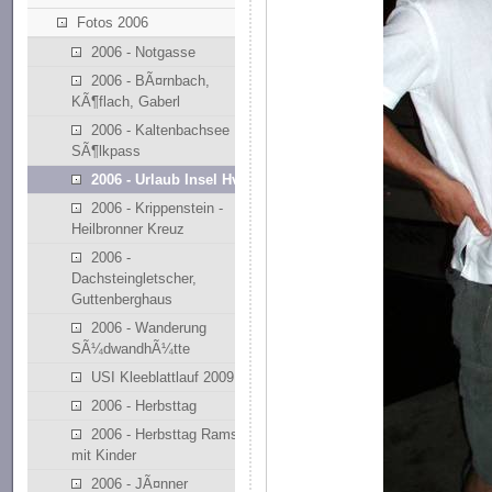
Fotos 2006
2006 - Notgasse
2006 - BÃ¤rnbach,
KÃ¶flach, Gaberl
2006 - Kaltenbachsee
SÃ¶lkpass
2006 - Urlaub Insel Hvar
2006 - Krippenstein -
Heilbronner Kreuz
2006 -
Dachsteingletscher,
Guttenberghaus
2006 - Wanderung
SÃ¼dwandhÃ¼tte
USI Kleeblattlauf 2009
2006 - Herbsttag
2006 - Herbsttag Ramsau
mit Kinder
2006 - JÃ¤nner