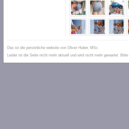
Das ist die persönliche website von Oliver Huber, MSc.
Leider ist die Seite nicht mehr aktuell und wird nicht mehr gewartet. Bitt