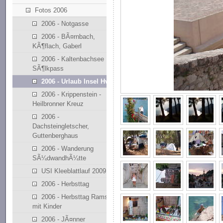
Fotos 2006
2006 - Notgasse
2006 - BÃ¤rnbach,
KÃ¶flach, Gaberl
2006 - Kaltenbachsee
SÃ¶lkpass
2006 - Urlaub Insel Hvar
2006 - Krippenstein -
Heilbronner Kreuz
2006 -
Dachsteingletscher,
Guttenberghaus
2006 - Wanderung
SÃ¼dwandhÃ¼tte
USI Kleeblattlauf 2009
2006 - Herbsttag
2006 - Herbsttag Ramsau
mit Kinder
2006 - JÃ¤nner