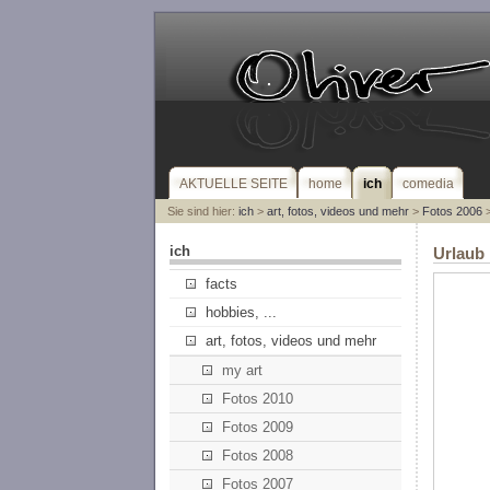
AKTUELLE SEITE
home
ich
comedia
Sie sind hier:
ich
>
art, fotos, videos und mehr
>
Fotos 2006
>
ich
Urlaub 
facts
hobbies, ...
art, fotos, videos und mehr
my art
Fotos 2010
Fotos 2009
Fotos 2008
Fotos 2007