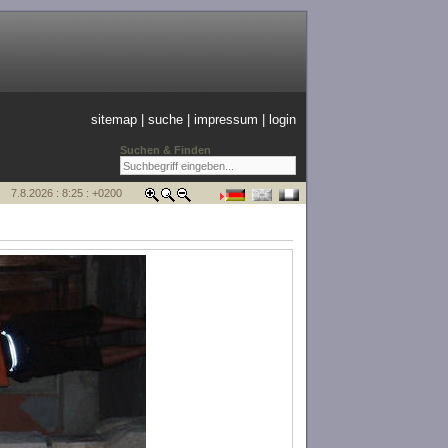
sitemap
|
suche
|
impressum
|
login
Suchen & Finden
7.8.2026 : 8:25 : +0200