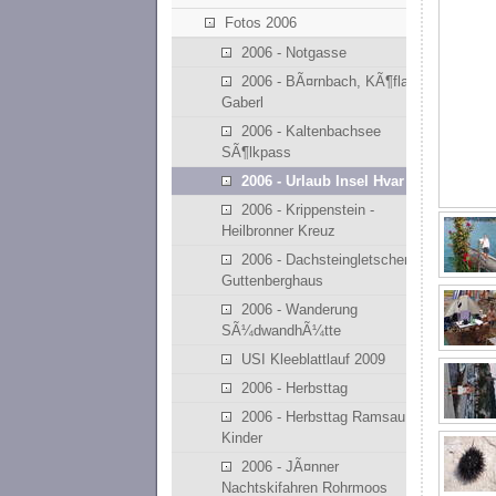
Fotos 2006
2006 - Notgasse
2006 - BÃ¤rnbach, KÃ¶flach,
Gaberl
2006 - Kaltenbachsee
SÃ¶lkpass
2006 - Urlaub Insel Hvar
2006 - Krippenstein -
Heilbronner Kreuz
2006 - Dachsteingletscher,
Guttenberghaus
2006 - Wanderung
SÃ¼dwandhÃ¼tte
USI Kleeblattlauf 2009
2006 - Herbsttag
2006 - Herbsttag Ramsau mit
Kinder
2006 - JÃ¤nner
Nachtskifahren Rohrmoos