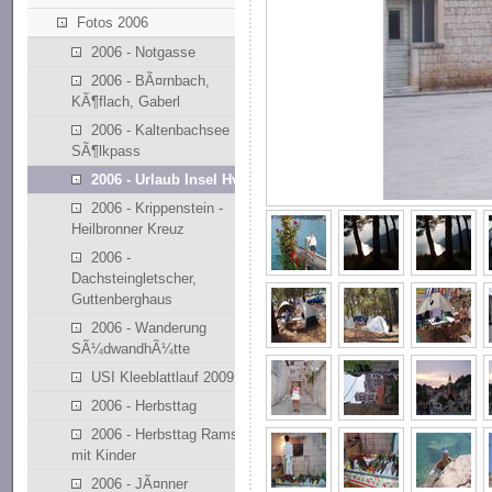
Fotos 2006
2006 - Notgasse
2006 - BÃ¤rnbach,
KÃ¶flach, Gaberl
2006 - Kaltenbachsee
SÃ¶lkpass
2006 - Urlaub Insel Hvar
2006 - Krippenstein -
Heilbronner Kreuz
2006 -
Dachsteingletscher,
Guttenberghaus
2006 - Wanderung
SÃ¼dwandhÃ¼tte
USI Kleeblattlauf 2009
2006 - Herbsttag
2006 - Herbsttag Ramsau
mit Kinder
2006 - JÃ¤nner