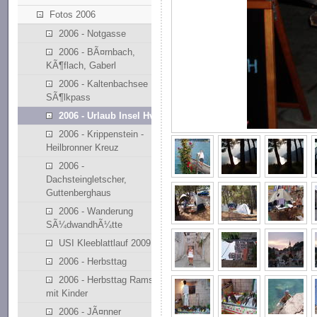
Fotos 2006
2006 - Notgasse
2006 - BÃ¤rnbach,
KÃ¶flach, Gaberl
2006 - Kaltenbachsee
SÃ¶lkpass
2006 - Urlaub Insel Hvar
2006 - Krippenstein -
Heilbronner Kreuz
2006 -
Dachsteingletscher,
Guttenberghaus
2006 - Wanderung
SÃ¼dwandhÃ¼tte
USI Kleeblattlauf 2009
2006 - Herbsttag
2006 - Herbsttag Ramsau
mit Kinder
2006 - JÃ¤nner