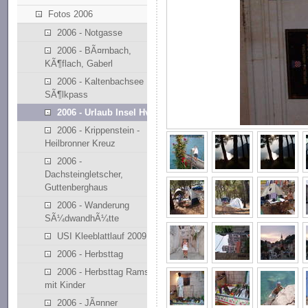
Fotos 2006
2006 - Notgasse
2006 - BÃ¤rnbach,
KÃ¶flach, Gaberl
2006 - Kaltenbachsee
SÃ¶lkpass
2006 - Urlaub Insel Hvar
2006 - Krippenstein -
Heilbronner Kreuz
2006 -
Dachsteingletscher,
Guttenberghaus
2006 - Wanderung
SÃ¼dwandhÃ¼tte
USI Kleeblattlauf 2009
2006 - Herbsttag
2006 - Herbsttag Ramsau
mit Kinder
2006 - JÃ¤nner