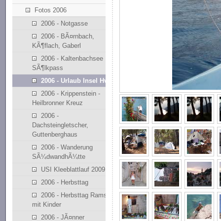
Fotos 2006
2006 - Notgasse
2006 - BÃ¤rnbach,
KÃ¶flach, Gaberl
2006 - Kaltenbachsee
SÃ¶lkpass
2006 - Urlaub Insel Hvar
2006 - Krippenstein -
Heilbronner Kreuz
2006 -
Dachsteingletscher,
Guttenberghaus
2006 - Wanderung
SÃ¼dwandhÃ¼tte
USI Kleeblattlauf 2009
2006 - Herbsttag
2006 - Herbsttag Ramsau
mit Kinder
2006 - JÃ¤nner