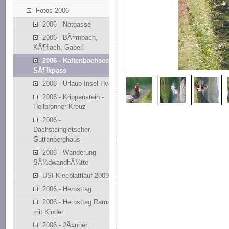
Fotos 2006
2006 - Notgasse
2006 - BÃ¤rnbach,
KÃ¶flach, Gaberl
2006 - Kaltenbachsee
SÃ¶lkpass
2006 - Urlaub Insel Hvar
2006 - Krippenstein -
Heilbronner Kreuz
2006 -
Dachsteingletscher,
Guttenberghaus
2006 - Wanderung
SÃ¼dwandhÃ¼tte
USI Kleeblattlauf 2009
2006 - Herbsttag
2006 - Herbsttag Ramsau
mit Kinder
2006 - JÃ¤nner