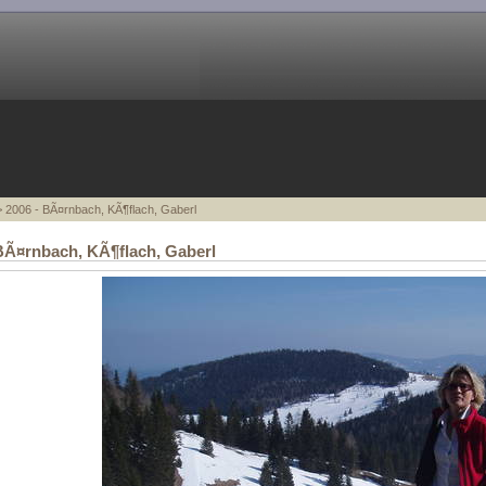
 2006 - BÃ¤rnbach, KÃ¶flach, Gaberl
BÃ¤rnbach, KÃ¶flach, Gaberl