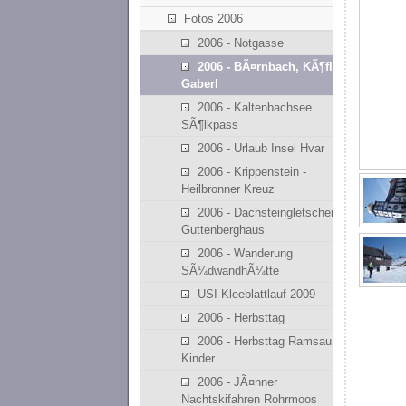
Fotos 2006
2006 - Notgasse
2006 - BÃ¤rnbach, KÃ¶flach,
Gaberl
2006 - Kaltenbachsee
SÃ¶lkpass
2006 - Urlaub Insel Hvar
2006 - Krippenstein -
Heilbronner Kreuz
2006 - Dachsteingletscher,
Guttenberghaus
2006 - Wanderung
SÃ¼dwandhÃ¼tte
USI Kleeblattlauf 2009
2006 - Herbsttag
2006 - Herbsttag Ramsau mit
Kinder
2006 - JÃ¤nner
Nachtskifahren Rohrmoos