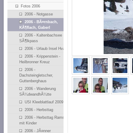
Fotos 2006
2006 - Notgasse
2006 - BÃ¤rnbach,
KÃ¶flach, Gaberl
2006 - Kaltenbachsee
SÃ¶lkpass
2006 - Urlaub Insel Hvar
2006 - Krippenstein -
Heilbronner Kreuz
2006 -
Dachsteingletscher,
Guttenberghaus
2006 - Wanderung
SÃ¼dwandhÃ¼tte
USI Kleeblattlauf 2009
2006 - Herbsttag
2006 - Herbsttag Ramsau
mit Kinder
2006 - JÃ¤nner