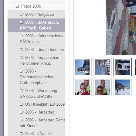
Fotos 2006
2006 - Notgasse
2006 - BÃ¤rnbach,
KÃ¶flach, Gaberl
2006 - Kaltenbachsee
SÃ¶lkpass
2006 - Urlaub Insel Hvar
2006 - Krippenstein -
Heilbronner Kreuz
2006 -
Dachsteingletscher,
Guttenberghaus
2006 - Wanderung
SÃ¼dwandhÃ¼tte
USI Kleeblattlauf 2009
2006 - Herbsttag
2006 - Herbsttag Ramsau
mit Kinder
2006 - JÃ¤nner