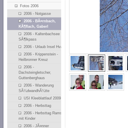
Fotos 2006
2006 - Notgasse
2006 - BÃ¤rnbach,
KÃ¶flach, Gaberl
2006 - Kaltenbachsee
SÃ¶lkpass
2006 - Urlaub Insel Hvar
2006 - Krippenstein -
Heilbronner Kreuz
2006 -
Dachsteingletscher,
Guttenberghaus
2006 - Wanderung
SÃ¼dwandhÃ¼tte
USI Kleeblattlauf 2009
2006 - Herbsttag
2006 - Herbsttag Ramsau
mit Kinder
2006 - JÃ¤nner