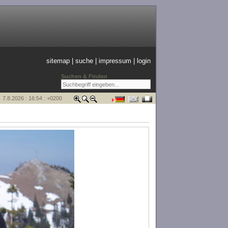
sitemap
|
suche
|
impressum
|
login
Suchen & Finden
7.8.2026 : 16:54 : +0200