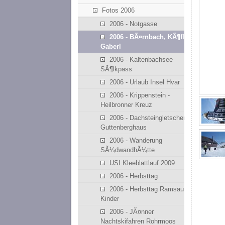
Fotos 2006
2006 - Notgasse
2006 - BÃ¤rnbach, KÃ¶flach,
Gaberl
2006 - Kaltenbachsee
SÃ¶lkpass
2006 - Urlaub Insel Hvar
2006 - Krippenstein -
Heilbronner Kreuz
2006 - Dachsteingletscher,
Guttenberghaus
2006 - Wanderung
SÃ¼dwandhÃ¼tte
USI Kleeblattlauf 2009
2006 - Herbsttag
2006 - Herbsttag Ramsau mit
Kinder
2006 - JÃ¤nner
Nachtskifahren Rohrmoos