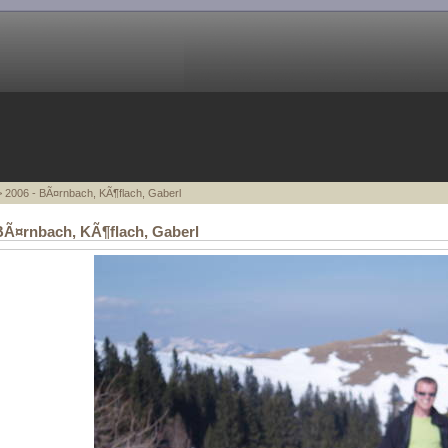
 2006 - BÃ¤rnbach, KÃ¶flach, Gaberl
BÃ¤rnbach, KÃ¶flach, Gaberl