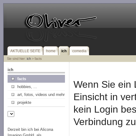
AKTUELLE SEITE
home
ich
comedia
Sie sind hier:
ich
> facts
ich
facts
Wenn Sie ein 
hobbies, ...
Einsicht in ve
art, fotos, videos und mehr
projekte
kein Login besi
Verbindung zu
Derzeit bin ich bei Alicona
Imaging GmbH. als