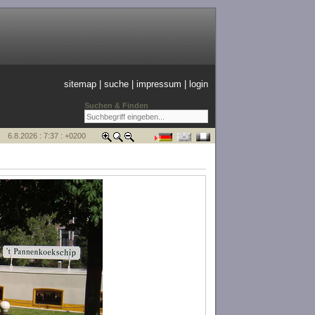
sitemap
|
suche
|
impressum
|
login
Suchen & Finden
6.8.2026 : 7:37 : +0200