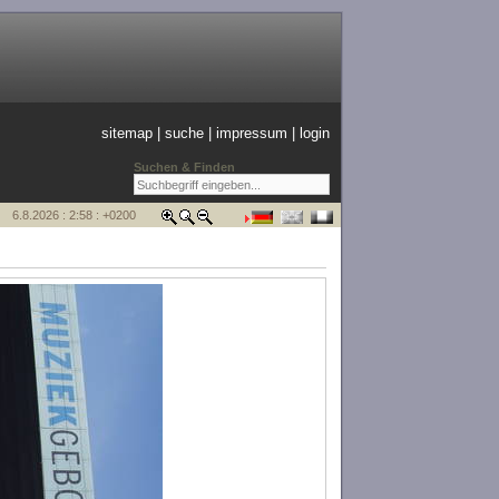
sitemap
|
suche
|
impressum
|
login
Suchen & Finden
6.8.2026 : 2:58 : +0200