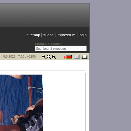
sitemap
|
suche
|
impressum
|
login
Suchen & Finden
9.8.2026 : 7:30 : +0200