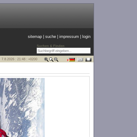
sitemap
|
suche
|
impressum
|
login
Suchen & Finden
7.8.2026 : 21:48 : +0200