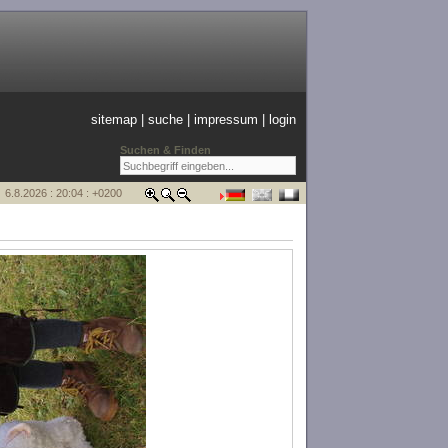
sitemap
|
suche
|
impressum
|
login
Suchen & Finden
6.8.2026 : 20:04 : +0200