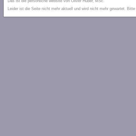
Das ist die persönliche website von Oliver Huber, MSc.
Leider ist die Seite nicht mehr aktuell und wird nicht mehr gewartet. Bitt