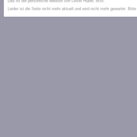
Das ist die persönliche website von Oliver Huber, MSc.
Leider ist die Seite nicht mehr aktuell und wird nicht mehr gewartet. Bitt