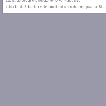
Das ist die persönliche website von Oliver Huber, MSc.
Leider ist die Seite nicht mehr aktuell und wird nicht mehr gewartet. Bitt