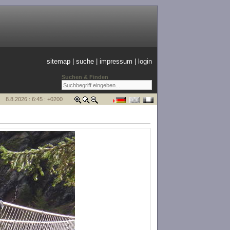
sitemap
|
suche
|
impressum
|
login
Suchen & Finden
8.8.2026 : 6:45 : +0200