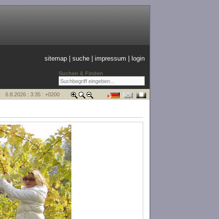
sitemap
|
suche
|
impressum
|
login
Suchen & Finden
6.8.2026 : 3:35 : +0200