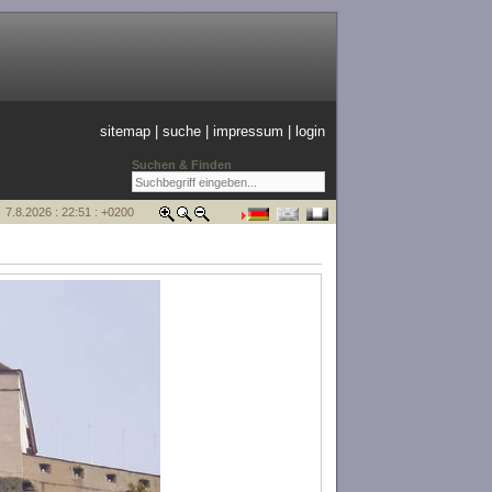
sitemap
|
suche
|
impressum
|
login
Suchen & Finden
7.8.2026 : 22:51 : +0200