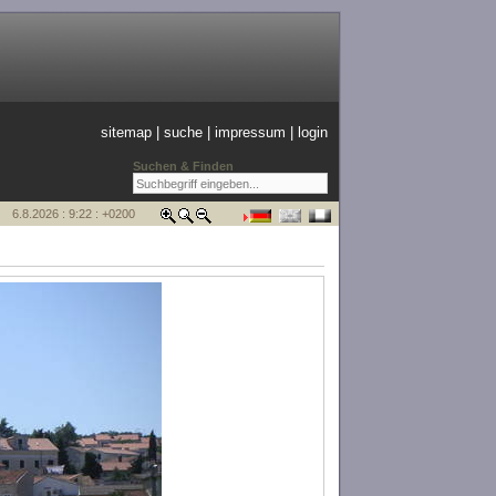
sitemap
|
suche
|
impressum
|
login
Suchen & Finden
6.8.2026 : 9:22 : +0200