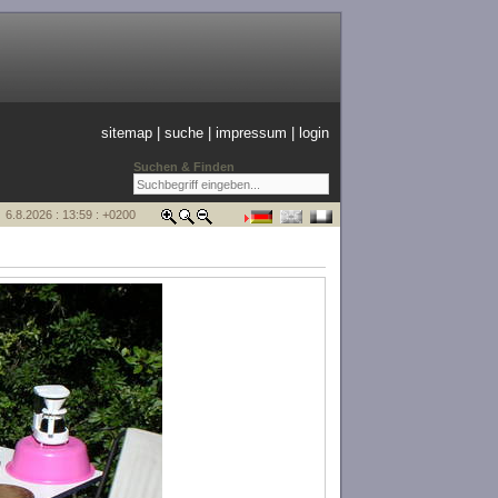
sitemap
|
suche
|
impressum
|
login
Suchen & Finden
6.8.2026 : 13:59 : +0200