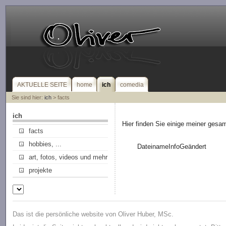
AKTUELLE SEITE
home
ich
comedia
Sie sind hier:
ich
> facts
ich
Hier finden Sie einige meiner gesa
facts
hobbies, ...
Dateiname
Info
Geändert
art, fotos, videos und mehr
projekte
Das ist die persönliche website von Oliver Huber, MSc.