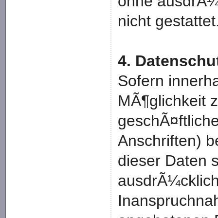
ohne ausdrÃ¼
nicht gestattet
4. Datenschu
Sofern innerh
MÃ¶glichkeit 
geschÃ¤ftlich
Anschriften) b
dieser Daten 
ausdrÃ¼cklich 
Inanspruchnah