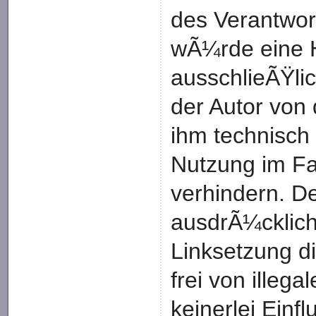
des Verantwor
wÃ¼rde eine H
ausschlieÃŸlic
der Autor von 
ihm technisch
Nutzung im Fal
verhindern. De
ausdrÃ¼cklich
Linksetzung d
frei von illeg
keinerlei Einfl