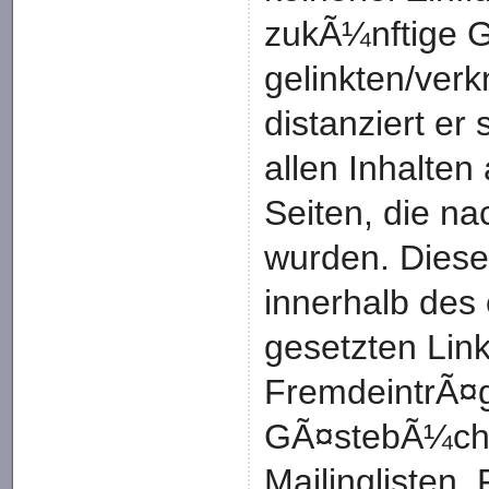
zukÃ¼nftige Ge
gelinkten/ver
distanziert er
allen Inhalten
Seiten, die n
wurden. Diese 
innerhalb des
gesetzten Lin
FremdeintrÃ¤g
GÃ¤stebÃ¼che
Mailinglisten. 