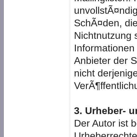
unvollstÃ¤ndi
SchÃ¤den, die
Nichtnutzung 
Informationen 
Anbieter der S
nicht derjenig
VerÃ¶ffentlich
3. Urheber- 
Der Autor ist b
Urheberrechte