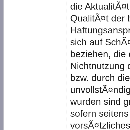
die AktualitÃ¤t
QualitÃ¤t der 
Haftungsansp
sich auf SchÃ¤
beziehen, die
Nichtnutzung 
bzw. durch die
unvollstÃ¤ndi
wurden sind g
sofern seitens
vorsÃ¤tzliches