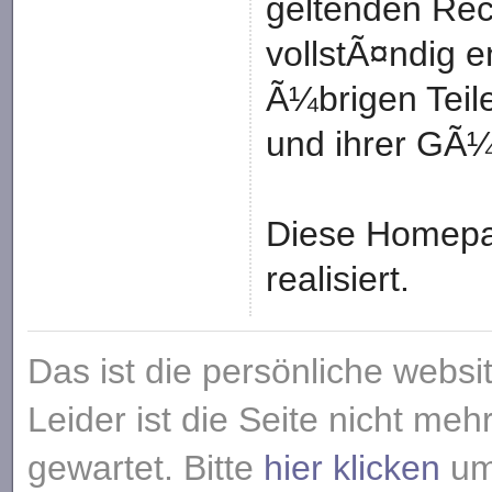
geltenden Rech
vollstÃ¤ndig e
Ã¼brigen Teil
und ihrer GÃ¼
Diese Homepa
realisiert.
Das ist die persönliche websi
Leider ist die Seite nicht meh
gewartet. Bitte
hier klicken
um 