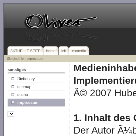
AKTUELLE SEITE
home
ich
comedia
Sie sind hier: impressum
Medieninhabe
sonstiges
Implementier
Dictionary
sitemap
Â© 2007 Huber
suche
impressum
1. Inhalt de
Der Autor Ã¼b