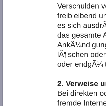
Verschulden vo
freibleibend u
es sich ausdrÃ
das gesamte 
AnkÃ¼ndigung
lÃ¶schen oder 
oder endgÃ¼lti
2. Verweise 
Bei direkten o
fremde Interne