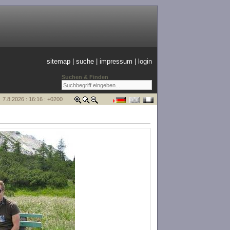
sitemap
|
suche
|
impressum
|
login
Suchen & Finden
7.8.2026 : 16:16 : +0200