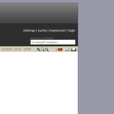
sitemap
|
suche
|
impressum
|
login
Suchen & Finden
7.8.2026 : 15:41 : +0200